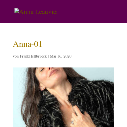
Anna-01
von
FrankHellbrueck
|
Mai 16, 2020